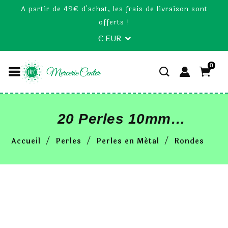
A partir de 49€ d'achat, les frais de livraison sont
offerts !
€ EUR
0
20 Perles 10mm
Rondelle Couleur
Accueil
Perles
Perles en Métal
Rondes
Argenté Strass Mixte