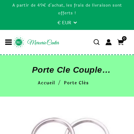
A partir de 49€ d'achat, les frais de livraison sont
offerts !
€ EUR
0
Porte Cle Couple
Fille Et Garcon Avec
Accueil
Porte Clés
Cœur 2 Porte Clef