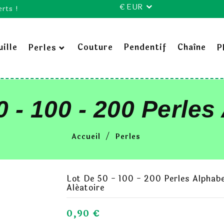
€ EUR
erts !
ille
Couture
Pendentif
Chaîne
Perles
P
0 - 100 - 200 Perles
rent Multicouleur 
Accueil
Perles
Lettre Aléatoire
Lot De 50 - 100 - 200 Perles Alphab
Aléatoire
0,90 €