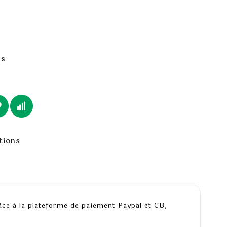
es
tions
âce à la plateforme de paiement Paypal et CB,