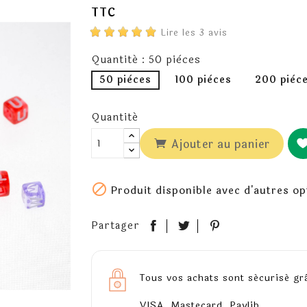
TTC
Lire les 3 avis
Quantité : 50 pièces
50 pièces
100 pièces
200 pièc
Quantité
Ajouter au panier

Produit disponible avec d'autres op
Partager
Tous vos achats sont sécurisé gr
VISA, Mastecard, Paylib