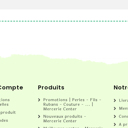
 Compte
Produits
Notr
tions
Promotions | Perles - Fils -
Livr
elles
Rubans - Couture - ... |
Ment
Mercerie Center
 produit
Nouveaux produits -
Cond
des
Mercerie Center
A p