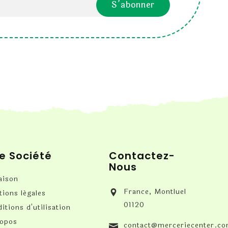
e Société
Contactez-
Nous
aison
France, Montluel
ions légales
01120
itions d'utilisation
ropos
contact@merceriecenter.c