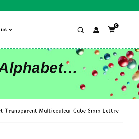
0
lus
 Alphabet
Cube 6mm
et Transparent Multicouleur Cube 6mm Lettre