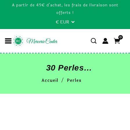
A partir de 49€ d'achat, les frais de livraison sont
offerts !
€ EUR
0
30 Perles
Intercalaires
Accueil
Perles
Rondelle Vert
Pomme En Bois
10mm X 5mm