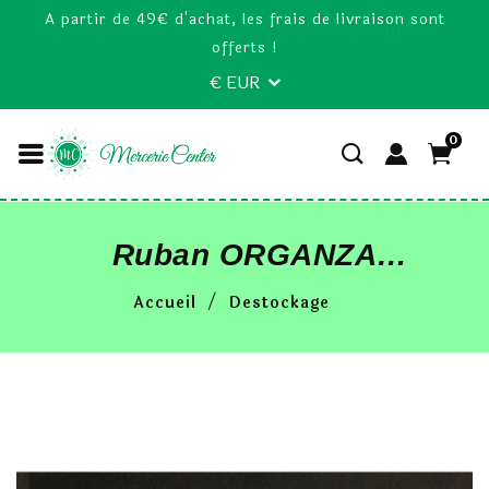
A partir de 49€ d'achat, les frais de livraison sont
offerts !
€ EUR
0
Ruban ORGANZA
Violet 50mm Au
Accueil
Destockage
Mètre( 5 Cm)