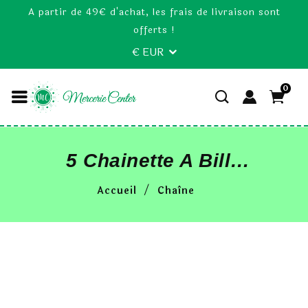
A partir de 49€ d'achat, les frais de livraison sont
offerts !
€ EUR
0
5 Chainette A Bille
Avec Fermoir
Accueil
Chaîne
Argenté 2,4mm 12cm
Chaine Maille A
Boule