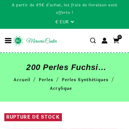
A partir de 49€ d'achat, les frais de livraison sont
offerts !
€ EUR
0
200 Perles Fuchsia
Lettre Alphabet Cube
Accueil
Perles
Perles Synthétiques
6mm Aléatoire
Acrylique
RUPTURE DE STOCK