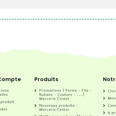
 Compte
Produits
Notr
tions
Promotions | Perles - Fils -
Livr
elles
Rubans - Couture - ... |
Ment
Mercerie Center
 produit
Nouveaux produits -
Cond
des
Mercerie Center
A p