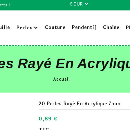
€ EUR
erts !
ille
Couture
Pendentif
Chaîne
Perles
P
les Rayé En Acryli
Accueil
20 Perles Rayé En Acrylique 7mm
0,89 €