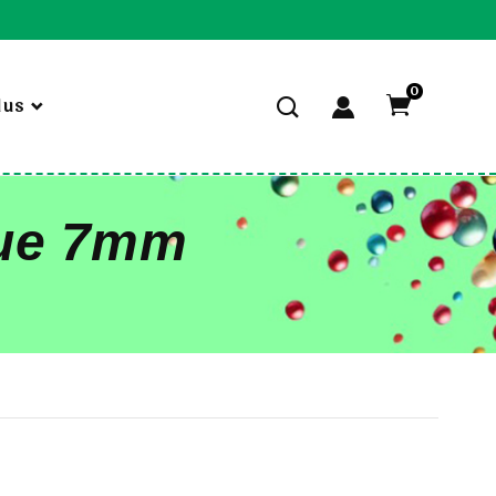
0
lus
que 7mm