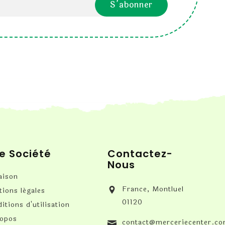
e Société
Contactez-
Nous
aison
France, Montluel
ions légales
01120
itions d'utilisation
ropos
contact@merceriecenter.c